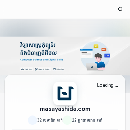
Loading ...
masayashida.com
32
សមាជិក
នាក់
22
អ្នកតាមដាន
នាក់