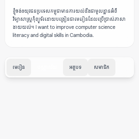
ខ្ញុំចង់ឲយុវជនប្រទេសកម្ពុជាមានការយល់ដឹងជាមូលដ្ឋានអំពី
វិទ្យាសាស្ត្រកុំព្យូទ័រដោយបង្រៀនជាមេរៀនដែលប្រើប្រាស់ភាសា
ងាយយល់។ I want to improve computer science
literacy and digital skills in Cambodia.
មេរៀន
បណ្ណាល័យ
អត្ថបទ
សមាជិក