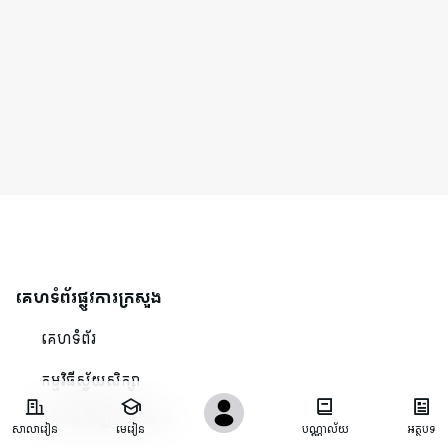
គេហទំព័រផ្លូវការក្រសួង
គេហទំព័រ
កម្មវិធីស្វ័យសិក្សា
ថ្នាលអភិវឌ្ឍសមត្ថភាព
សាលារៀន
មេរៀន
បណ្ណាល័យ
អត្ថបទ