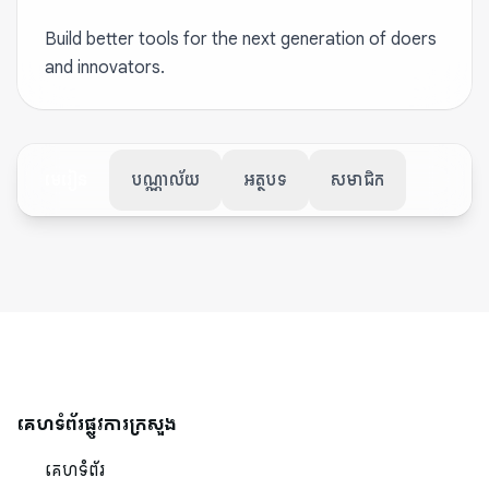
Build better tools for the next generation of doers
and innovators.
មេរៀន
បណ្ណាល័យ
អត្ថបទ
សមាជិក
គេហទំព័រផ្លូវការក្រសួង
គេហទំព័រ