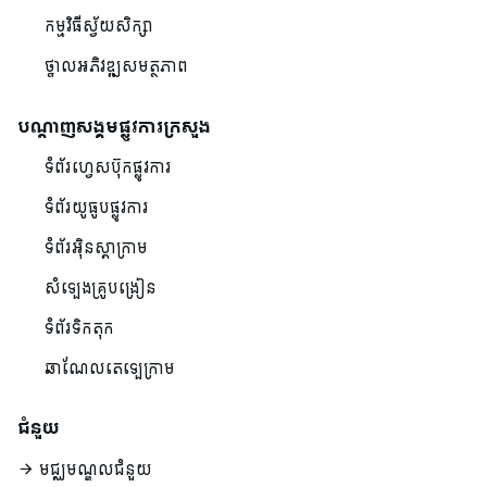
កម្មវិធីស្វ័យសិក្សា
ថ្នាលអភិវឌ្ឍសមត្ថភាព
បណ្ដាញសង្គមផ្លូវការក្រសួង
ទំព័រហ្វេសប៊ុកផ្លូវការ
ទំព័រយូធូបផ្លូវការ
ទំព័រអ៊ិនស្តាក្រាម
សំឡេងគ្រូបង្រៀន
ទំព័រទិកតុក
ឆាណែលតេឡេក្រាម
ជំនួយ
មជ្ឈមណ្ឌលជំនួយ