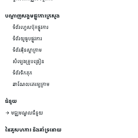
បណ្ដាញសង្គមផ្លូវការក្រសួង
ទំព័រហ្វេសប៊ុកផ្លូវការ
ទំព័រយូធូបផ្លូវការ
ទំព័រអ៊ិនស្តាក្រាម
សំឡេងគ្រូបង្រៀន
ទំព័រទិកតុក
ឆាណែលតេឡេក្រាម
ជំនួយ
មជ្ឈមណ្ឌលជំនួយ
ដៃគូសហការ និងគាំទ្រដោយ