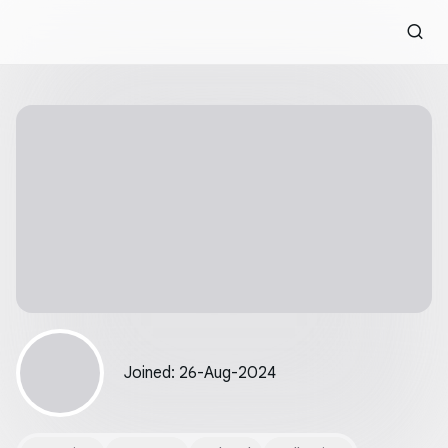
Joined
:
26-Aug-2024