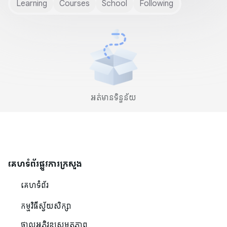
Learning
Courses
School
Following
អត់មានទិន្នន័យ
គេហទំព័រផ្លូវការក្រសួង
គេហទំព័រ
កម្មវិធីស្វ័យសិក្សា
ថ្នាលអភិវឌ្ឍសមត្ថភាព