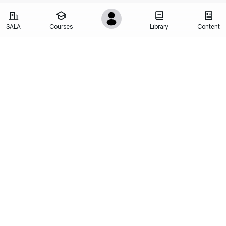
SALA
Courses
Library
Content
គេហទំព័រផ្លូវការក្រសួង
គេហទំព័រ
កម្មវិធីស្វ័យសិក្សា
ថ្នាលអភិវឌ្ឍសមត្ថភាព
បណ្ដាញសង្គមផ្លូវការក្រសួង
ទំព័រហ្វេសប៊ុកផ្លូវការ
ទំព័រយូធូបផ្លូវការ