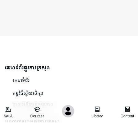
គេហទំព័រផ្លូវការក្រសួង
គេហទំព័រ
កម្មវិធីស្វ័យសិក្សា
ថ្នាលអភិវឌ្ឍសមត្ថភាព
SALA
Courses
Library
Content
បណ្ដាញសង្គមផ្លូវការក្រសួង
ទំព័រហ្វេសប៊ុកផ្លូវការ