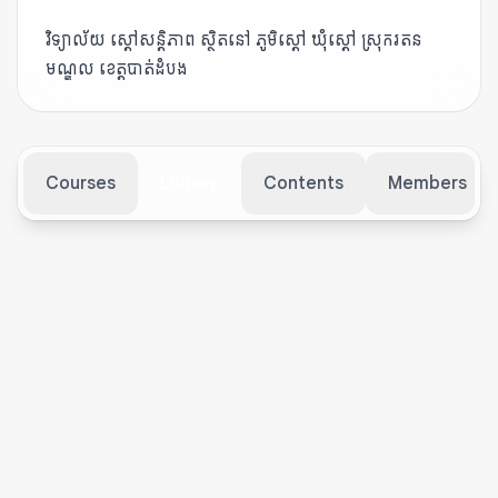
វិទ្យាល័យ ស្ដៅសន្តិភាព ស្ថិតនៅ ភូមិស្ដៅ ឃុំស្ដៅ ស្រុករតន
មណ្ឌល ខេត្តបាត់ដំបង
Courses
Library
Contents
Members