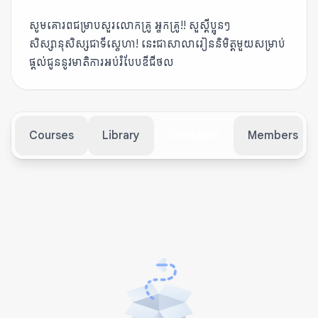
សូមគោរពជម្រាបសួរលោកគ្រូ អ្នកគ្រូ!! សួស្ដីប្អូនៗ
សិស្សានុសិស្សជាទីស្នេហា! នេះជាសាលារៀននិមិត្តមួយសម្រាប់
ផ្ដល់ជូន​នូវមាតិការ​អប់រំបែបឌីជីថល
Courses
Library
Contents
Members