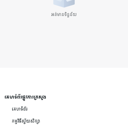
អត់មានទិន្នន័យ
គេហទំព័រផ្លូវការក្រសួង
គេហទំព័រ
កម្មវិធីស្វ័យសិក្សា