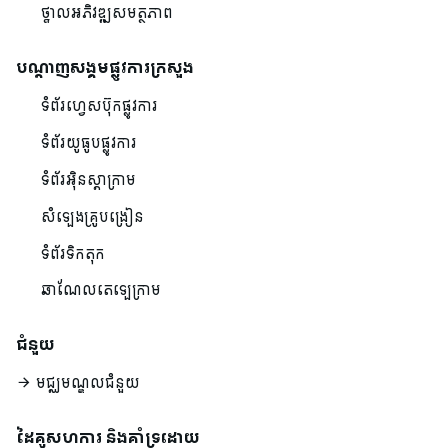
ថ្នាលអភិវឌ្ឍសមត្ថភាព
បណ្ដាញសង្គមផ្លូវការក្រសួង
ទំព័រហ្វេសប៊ុកផ្លូវការ
ទំព័រយូធូបផ្លូវការ
ទំព័រអ៊ិនស្តាក្រាម
សំឡេងគ្រូបង្រៀន
ទំព័រទិកតុក
ឆាណែលតេឡេក្រាម
ជំនួយ
មជ្ឈមណ្ឌលជំនួយ
ដៃគូសហការ និងគាំទ្រដោយ