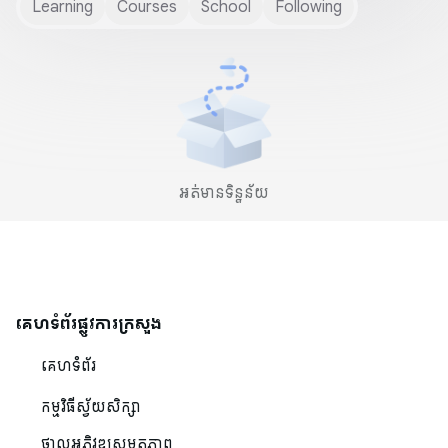
Learning
Courses
School
Following
អត់មានទិន្នន័យ
គេហទំព័រផ្លូវការក្រសួង
គេហទំព័រ
កម្មវិធីស្វ័យសិក្សា
ថ្នាលអភិវឌ្ឍសមត្ថភាព