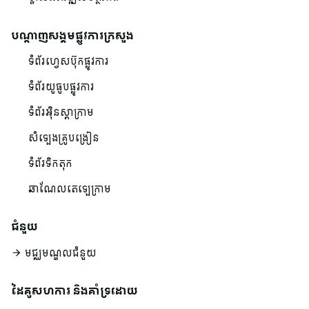
បណ្ដាញសង្គមផ្លូវការក្រសួង
ទំព័រហ្វេសប៊ុកផ្លូវការ
ទំព័រយូធូបផ្លូវការ
ទំព័រអ៊ិនស្តាក្រាម
សំឡេងគ្រូបង្រៀន
ទំព័រទិកតុក
ឆាណែលតេឡេក្រាម
ជំនួយ
មជ្ឈមណ្ឌលជំនួយ
ដៃគូសហការ និងគាំទ្រដោយ