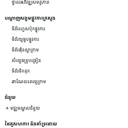
ថ្នាលអភិវឌ្ឍសមត្ថភាព
បណ្ដាញសង្គមផ្លូវការក្រសួង
ទំព័រហ្វេសប៊ុកផ្លូវការ
ទំព័រយូធូបផ្លូវការ
ទំព័រអ៊ិនស្តាក្រាម
សំឡេងគ្រូបង្រៀន
ទំព័រទិកតុក
ឆាណែលតេឡេក្រាម
ជំនួយ
មជ្ឈមណ្ឌលជំនួយ
ដៃគូសហការ និងគាំទ្រដោយ