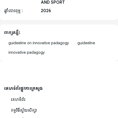
AND SPORT
ឆ្នាំបោះពុម្ព :
2026
ពាក្យគន្លឹះ
guideeline on innovative padagogy
guideeline
innovative padagogy
គេហទំព័រផ្លូវការក្រសួង
គេហទំព័រ
កម្មវិធីស្វ័យសិក្សា