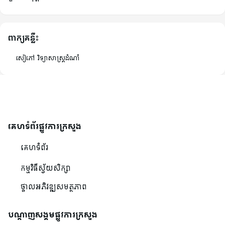
ពាក្យគន្លឹះ
សៀភៅ វិទ្យាសាស្រ្តដំណាំ
គេហទំព័រផ្លូវការក្រសួង
គេហទំព័រ
កម្មវិធីស្វ័យសិក្សា
ថ្នាលអភិវឌ្ឍសមត្ថភាព
បណ្ដាញសង្គមផ្លូវការក្រសួង