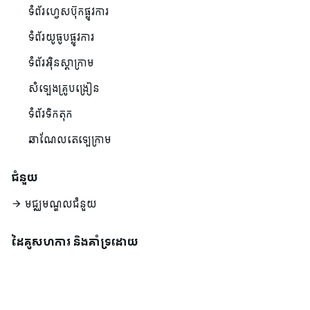
ទំព័រហ្វេសប៊ុកផ្លូវការ
ទំព័រយូធូបផ្លូវការ
ទំព័រអ៊ិនស្តាក្រាម
សំឡេងគ្រូបង្រៀន
ទំព័រទិកតុក
ឆាណែលតេឡេក្រាម
ជំនួយ
មជ្ឈមណ្ឌលជំនួយ
ដៃគូសហការ និងគាំទ្រដោយ