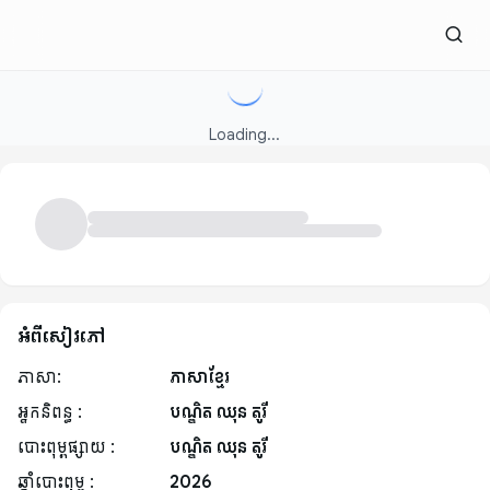
Loading...
អំពីសៀវភៅ
ភាសា:
ភាសាខ្មែរ
អ្នកនិពន្ធ :
បណ្ឌិត ឈុន តូរី
បោះពុម្ពផ្សាយ :
បណ្ឌិត ឈុន តូរី
ឆ្នាំបោះពុម្ព :
2026