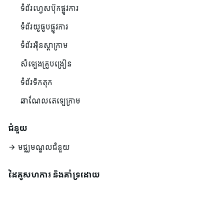
ទំព័រហ្វេសប៊ុកផ្លូវការ
ទំព័រយូធូបផ្លូវការ
ទំព័រអ៊ិនស្តាក្រាម
សំឡេងគ្រូបង្រៀន
ទំព័រទិកតុក
ឆាណែលតេឡេក្រាម
ជំនួយ
មជ្ឈមណ្ឌលជំនួយ
ដៃគូសហការ និងគាំទ្រដោយ