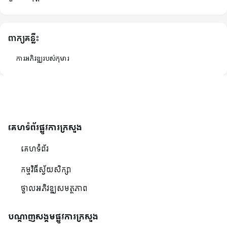
ពាក្យគន្លឹះ
ការអភិវឌ្ឍរបស់កុមារ
គេហទំព័រផ្លូវការក្រសួង
គេហទំព័រ
កម្មវិធីស្វ័យសិក្សា
ថ្នាលអភិវឌ្ឍសមត្ថភាព
បណ្ដាញសង្គមផ្លូវការក្រសួង