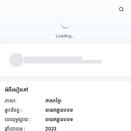
Loading...
អំពីសៀវភៅ
ភាសា:
ភាសាខ្មែរ
អ្នកនិពន្ធ :
នាយកដ្ឋានបឋម
បោះពុម្ពផ្សាយ :
នាយកដ្ឋានបឋម
ឆ្នាំបោះពុម្ព :
2023