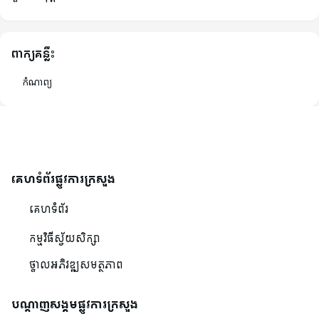
ពាក្យគន្លឹះ
កំណាព្យ
គេហទំព័រផ្លូវការក្រសួង
គេហទំព័រ
កម្មវិធីស្វ័យសិក្សា
ថ្នាលអភិវឌ្ឍសមត្ថភាព
បណ្ដាញសង្គមផ្លូវការក្រសួង