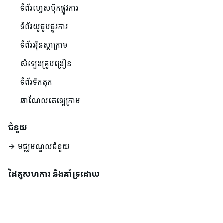
ទំព័រហ្វេសប៊ុកផ្លូវការ
ទំព័រយូធូបផ្លូវការ
ទំព័រអ៊ិនស្តាក្រាម
សំឡេងគ្រូបង្រៀន
ទំព័រទិកតុក
ឆាណែលតេឡេក្រាម
ជំនួយ
មជ្ឈមណ្ឌលជំនួយ
ដៃគូសហការ និងគាំទ្រដោយ