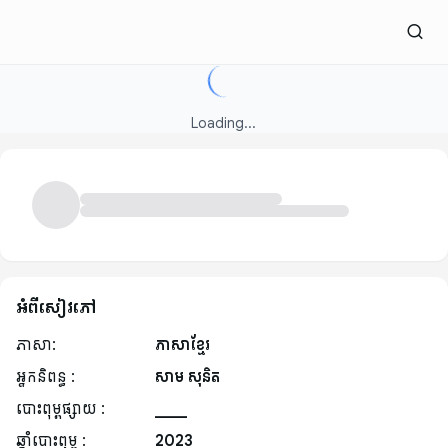
Loading...
អំពីសៀវភៅ
ភាសា:
ភាសាខ្មែរ
អ្នកនិពន្ធ :
សាម សុនិត
បោះពុម្ពផ្សាយ :
____
ឆ្នាំបោះពុម្ព :
2023