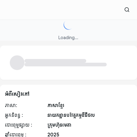
Loading...
អំពីសៀវភៅ
ភាសា:
ភាសាខ្មែរ
អ្នកនិពន្ធ :
នាយកដ្ឋានបរិវត្តកម្មឌីជីថល
បោះពុម្ពផ្សាយ :
ក្រុមហ៊ុនមេតា
ឆ្នាំបោះពុម្ព :
2025