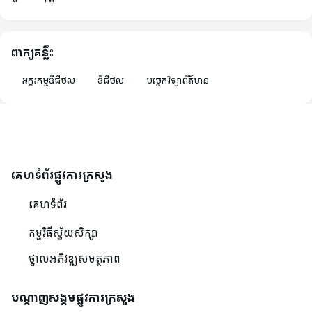
ពាក្យគន្លឹះ
អក្ខរកម្មឌីជីថល
ឌីជីថល
បច្ចេកវិទ្យា​ព័ត៌មាន
គេហទំព័រផ្លូវការក្រសួង
គេហទំព័រ
កម្មវិធីស្វ័យសិក្សា
ថ្នាលអភិវឌ្ឍសមត្ថភាព
បណ្ដាញសង្គមផ្លូវការក្រសួង