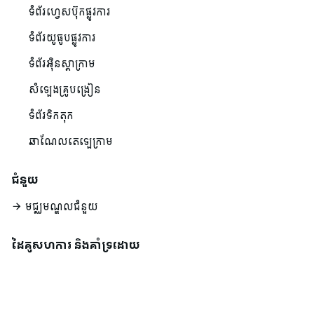
ទំព័រហ្វេសប៊ុកផ្លូវការ
ទំព័រយូធូបផ្លូវការ
ទំព័រអ៊ិនស្តាក្រាម
សំឡេងគ្រូបង្រៀន
ទំព័រទិកតុក
ឆាណែលតេឡេក្រាម
ជំនួយ
មជ្ឈមណ្ឌលជំនួយ
ដៃគូសហការ និងគាំទ្រដោយ