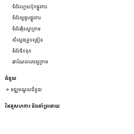
ទំព័រហ្វេសប៊ុកផ្លូវការ
ទំព័រយូធូបផ្លូវការ
ទំព័រអ៊ិនស្តាក្រាម
សំឡេងគ្រូបង្រៀន
ទំព័រទិកតុក
ឆាណែលតេឡេក្រាម
ជំនួយ
មជ្ឈមណ្ឌលជំនួយ
ដៃគូសហការ និងគាំទ្រដោយ