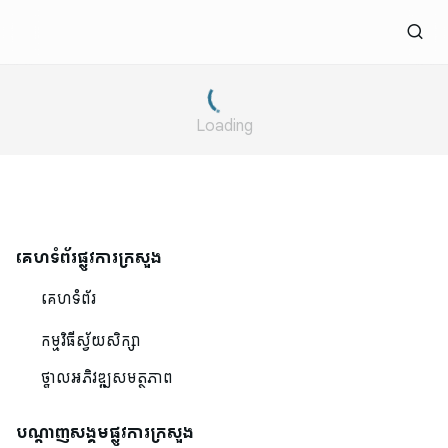
Loading
គេហទំព័រផ្លូវការក្រសួង
គេហទំព័រ
កម្មវិធីស្វ័យសិក្សា
ថ្នាលអភិវឌ្ឍសមត្ថភាព
បណ្ដាញសង្គមផ្លូវការក្រសួង