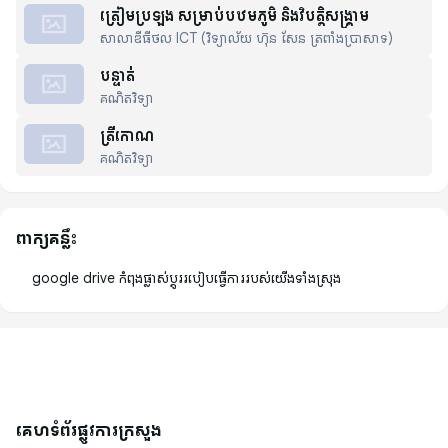
ត្រៀមប្រឡង សម្រាប់បឋមភូមិ និងវិបត្តិសង្គ្រាម
សាលាឌីធីថល ICT (វិទ្យាល័យ ហ៊ុន សែន ត្រពាំងប្រាសាទ)
បន្ទាត់
គណិតវិទ្យា
ត្រីកោណ
គណិតវិទ្យា
ពាក្យគន្លឹះ
google drive កំពុងផ្លាស់ប្តូររបៀបធ្វើការរបស់យើងទាំងស្រុង
គេហទំព័រផ្លូវការក្រសួង