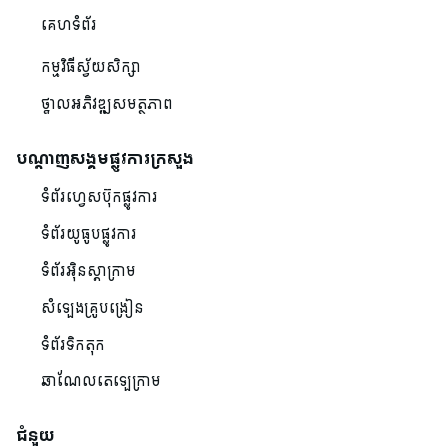
គេហទំព័រ
កម្មវិធីស្វ័យសិក្សា
ថ្នាលអភិវឌ្ឍសមត្ថភាព
បណ្ដាញសង្គមផ្លូវការក្រសួង
ទំព័រហ្វេសប៊ុកផ្លូវការ
ទំព័រយូធូបផ្លូវការ
ទំព័រអ៊ិនស្តាក្រាម
សំឡេងគ្រូបង្រៀន
ទំព័រទិកតុក
ឆាណែលតេឡេក្រាម
ជំនួយ