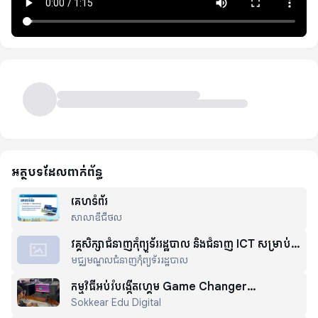
អត្ថបទដែលពាក់ព័ន្ធ
គេហទំព័រ
សាលាឌីជីថល
វគ្គសិក្សាជំនាញកុំព្យូទ័ររដ្ឋបាល និងជំនាញ ICT សម្រាប់
មជ្ឈមណ្ឌលជំនាញកុំព្យូទ័ររដ្ឋបាល
ការងារប្រើប្រាស់នៅក្នុងសាលារៀន
កម្មវិធីអប់រំបង្កើតហ្គេម Game Changer
Sokkear Edu Digital
Coalition (GCC)