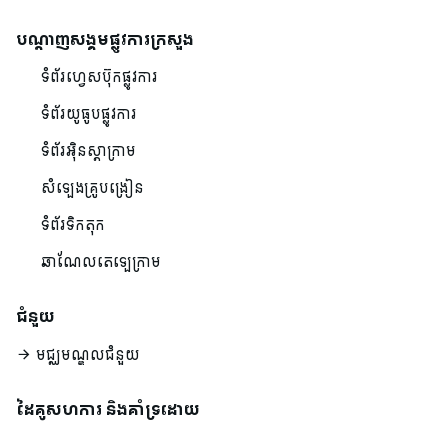
បណ្ដាញសង្គមផ្លូវការក្រសួង
ទំព័រហ្វេសប៊ុកផ្លូវការ
ទំព័រយូធូបផ្លូវការ
ទំព័រអ៊ិនស្តាក្រាម
សំឡេងគ្រូបង្រៀន
ទំព័រទិកតុក
ឆាណែលតេឡេក្រាម
ជំនួយ
មជ្ឈមណ្ឌលជំនួយ
ដៃគូសហការ និងគាំទ្រដោយ