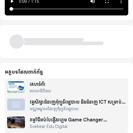
អត្ថបទដែលពាក់ព័ន្ធ
គេហទំព័រ
សាលាឌីជីថល
វគ្គសិក្សាជំនាញកុំព្យូទ័ររដ្ឋបាល និងជំនាញ ICT សម្រាប់
មជ្ឈមណ្ឌលជំនាញកុំព្យូទ័ររដ្ឋបាល
ការងារប្រើប្រាស់នៅក្នុងសាលារៀន
កម្មវិធីអប់រំបង្កើតហ្គេម Game Changer
Sokkear Edu Digital
Coalition (GCC)