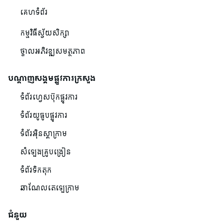
គេហទំព័រ
កម្មវិធីស្វ័យសិក្សា
ថ្នាលអភិវឌ្ឍសមត្ថភាព
បណ្ដាញសង្គមផ្លូវការក្រសួង
ទំព័រហ្វេសប៊ុកផ្លូវការ
ទំព័រយូធូបផ្លូវការ
ទំព័រអ៊ិនស្តាក្រាម
សំឡេងគ្រូបង្រៀន
ទំព័រទិកតុក
ឆាណែលតេឡេក្រាម
ជំនួយ