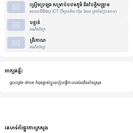
ត្រៀមប្រឡង សម្រាប់បឋមភូមិ និងវិបត្តិសង្គ្រាម
សាលាឌីធីថល ICT (វិទ្យាល័យ ហ៊ុន សែន ត្រពាំងប្រាសាទ)
បន្ទាត់
គណិតវិទ្យា
ត្រីកោណ
គណិតវិទ្យា
ពាក្យគន្លឹះ
google drive កំពុងផ្លាស់ប្តូររបៀបធ្វើការរបស់យើងទាំងស្រុង
គេហទំព័រផ្លូវការក្រសួង