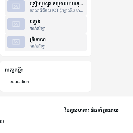
(GCC)
ត្រៀមប្រឡង សម្រាប់បឋមភូមិ
សាលាឌីធីថល ICT (វិទ្យាល័យ ហ៊ុន
និងវិបត្តិសង្គ្រាម
សែន ត្រពាំងប្រាសាទ)
បន្ទាត់
គណិតវិទ្យា
ត្រីកោណ
គណិតវិទ្យា
ពាក្យគន្លឹះ
education
ដៃគូសហការ និងគាំទ្រដោយ
ួយ