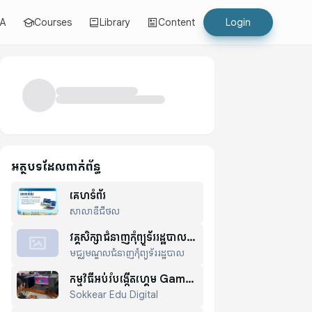
LA
Courses
Library
Content
Login
អត្ថបទដែលពាក់ព័ន្ធ
គេហទំព័រ
សាលាឌីជីថល
វគ្គសិក្សាជំនាញកុំព្យូទ័ររដ្ឋបាល
មជ្ឈមណ្ឌលជំនាញកុំព្យូទ័ររដ្ឋបាល
និងជំនាញ ICT សម្រាប់ការងារ
ប្រើប្រាស់នៅក្នុងសាលារៀន
កម្មវិធីអប់រំបង្កើតហ្គេម Game
Sokkear Edu Digital
Changer Coalition