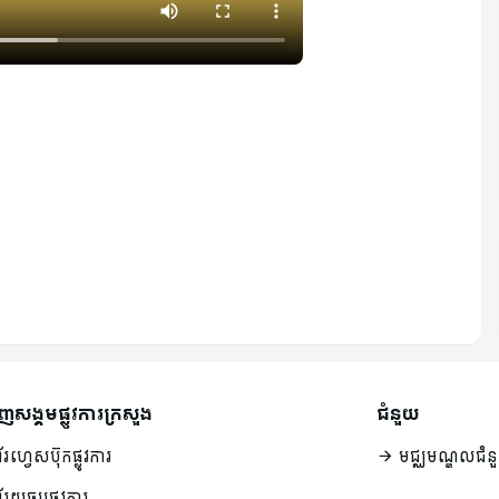
ញសង្គមផ្លូវការក្រសួង
ជំនួយ
័រហ្វេសប៊ុកផ្លូវការ
មជ្ឈមណ្ឌលជំន
័រយូធូបផ្លូវការ